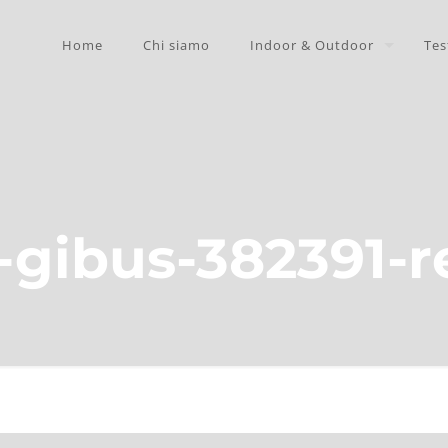
Home
Chi siamo
Indoor & Outdoor
Tes
-gibus-382391-r