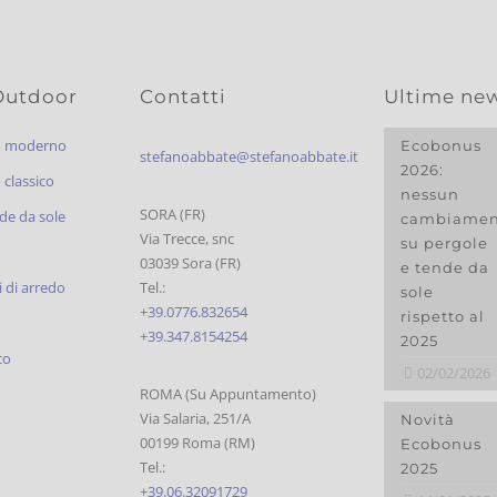
Outdoor
Contatti
Ultime ne
o moderno
Ecobonus
stefanoabbate@stefanoabbate.it
2026:
classico
nessun
SORA (FR)
de da sole
cambiamen
Via Trecce, snc
su pergole
03039 Sora (FR)
e tende da
 di arredo
Tel.:
sole
+39.0776.832654
rispetto al
+39.347.8154254
2025
co
02/02/2026
ROMA (Su Appuntamento)
Via Salaria, 251/A
Novità
00199 Roma (RM)
Ecobonus
Tel.:
2025
+39.06.32091729