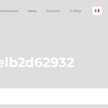
timonianze
News
Contatti
E-Shop
elb2d62932