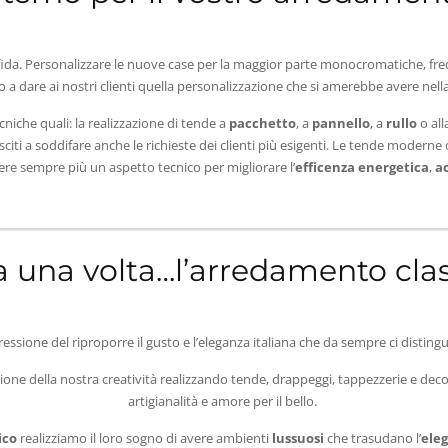
da. Personalizzare le nuove case per la maggior parte monocromatiche, fred
 a dare ai nostri clienti quella personalizzazione che si amerebbe avere nell
niche quali: la realizzazione di tende a
pacchetto
, a
pannello
, a
rullo
o all
usciti a soddifare anche le richieste dei clienti più esigenti. Le tende mode
e sempre più un aspetto tecnico per migliorare l’
efficenza energetica
,
a
a una volta…l’arredamento cla
ssione del riproporre il gusto e l’eleganza italiana che da sempre ci distin
ione della nostra creatività realizzando tende, drappeggi, tappezzerie e decori
artigianalità e amore per il bello.
ico
realizziamo il loro sogno di avere ambienti
lussuosi
che trasudano l’
ele