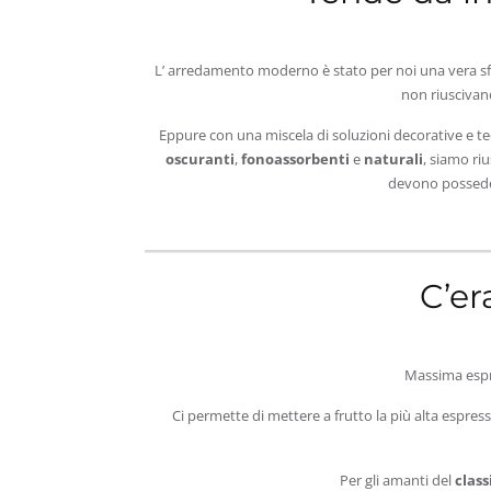
L’ arredamento moderno è stato per noi una vera sfi
non riuscivano
Eppure con una miscela di soluzioni decorative e tec
oscuranti
,
fonoassorbenti
e
naturali
, siamo ri
devono posseder
C’er
Massima espre
Ci permette di mettere a frutto la più alta espress
Per gli amanti del
class