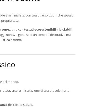
de e minimaliste, con tessuti e soluzioni che spesso
a propria casa.
a
veneziana
con tessuti
ecosostenibili
,
riciclabili
,
rne oggi non svolgono solo un compito decorativo ma
custica
e
visiva
.
ssico
gue nel mondo.
 attraverso la miscelazione di tessuti, colori, alta
ganza
del cliente stesso.