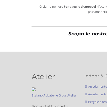
Creiamo per loro
tendaggi
e
drappeggi
rifacen
passamanerie i
Scopri le nostr
Atelier
Indoor & 
Arredament
Arredamento 
Stefano Abbate - è Gibus Atelier
Pergole e ten
Scopri tutti i nostri