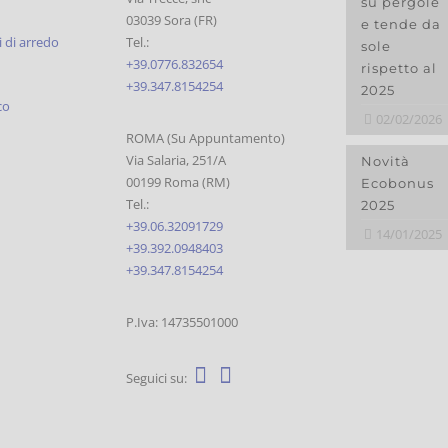
su pergole
03039 Sora (FR)
e tende da
 di arredo
Tel.:
sole
+39.0776.832654
rispetto al
+39.347.8154254
2025
co
02/02/2026
ROMA (Su Appuntamento)
Via Salaria, 251/A
Novità
00199 Roma (RM)
Ecobonus
Tel.:
2025
+39.06.32091729
14/01/2025
+39.392.0948403
+39.347.8154254
P.Iva: 14735501000
Seguici su: