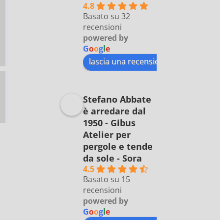
4.8
Basato su 32
recensioni
powered by
G
o
o
g
l
e
lascia una recensione su
Stefano Abbate
è arredare dal
1950 - Gibus
Atelier per
pergole e tende
da sole - Sora
4.5
Basato su 15
recensioni
powered by
G
o
o
g
l
e