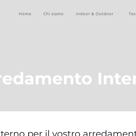
Home
Chi siamo
Indoor & Outdoor
Tes
redamento Inte
nterno per il vostro arredame