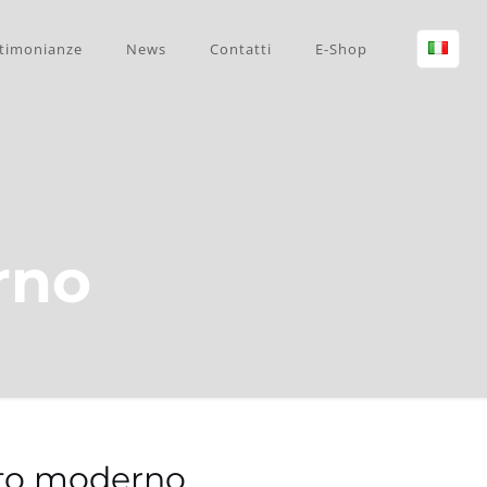
timonianze
News
Contatti
E-Shop
rno
nto moderno