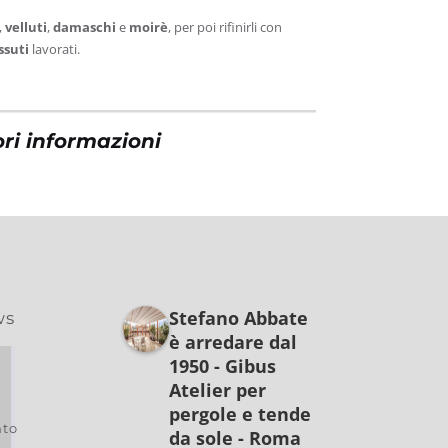
,
velluti
,
damaschi
e
moirè
, per poi rifinirli con
ssuti
lavorati.
ri informazioni
Stefano Abbate
ws
è arredare dal
1950 - Gibus
Atelier per
pergole e tende
to
da sole - Roma