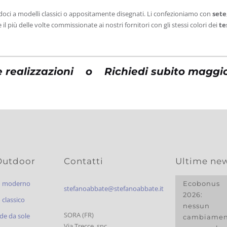
doci a modelli classici o appositamente disegnati. Li confezioniamo con
sete
l più delle volte commissionate ai nostri fornitori con gli stessi colori dei
te
e realizzazioni
o
Richiedi subito maggio
Outdoor
Contatti
Ultime ne
o moderno
Ecobonus
stefanoabbate@stefanoabbate.it
2026:
classico
nessun
SORA (FR)
de da sole
cambiamen
Via Trecce, snc