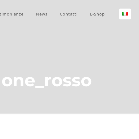
timonianze
News
Contatti
E-Shop
lone_rosso