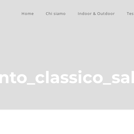
Home
Chi siamo
Indoor & Outdoor
Tes
to_classico_sa