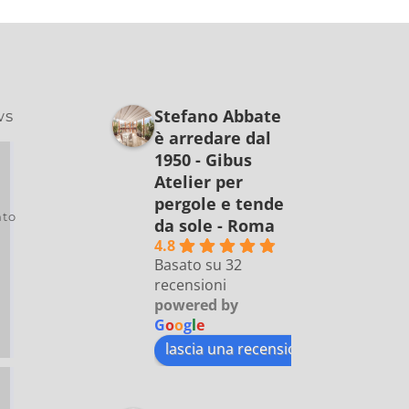
Stefano Abbate
ws
è arredare dal
1950 - Gibus
Atelier per
pergole e tende
to
da sole - Roma
4.8
Basato su 32
recensioni
powered by
G
o
o
g
l
e
lascia una recensione su