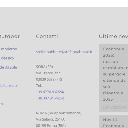
Outdoor
Contatti
Ultime ne
o moderno
Ecobonus
stefanoabbate@stefanoabbate.it
2026:
classico
nessun
SORA (FR)
de da sole
cambiamen
Via Trecce, snc
su pergole
03039 Sora (FR)
e tende da
 di arredo
Tel.:
sole
+39.0776.832654
rispetto al
+39.347.8154254
2025
co
02/02/2026
ROMA (Su Appuntamento)
Via Salaria, 251/A
Novità
00199 Roma (RM)
Ecobonus