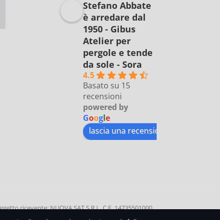
Stefano Abbate
è arredare dal
1950 - Gibus
Atelier per
pergole e tende
da sole - Sora
4.5
Basato su 15
recensioni
powered by
G
o
o
g
l
e
lascia una recensione su
etto ricevente: NUOVA SAT S.R.L, C.F. 14735501000
0 | Data di incasso: 11 SETTEMBRE 2020 | Causale: