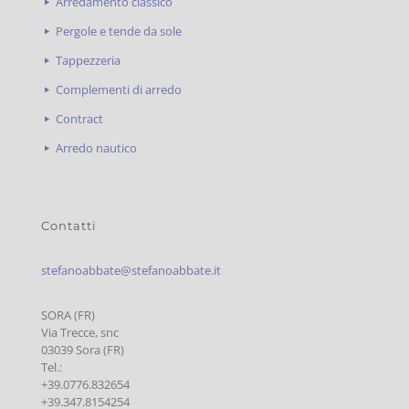
Arredamento classico
Pergole e tende da sole
Tappezzeria
Complementi di arredo
Contract
Arredo nautico
Contatti
stefanoabbate@stefanoabbate.it
SORA (FR)
Via Trecce, snc
03039 Sora (FR)
Tel.:
+39.0776.832654
+39.347.8154254