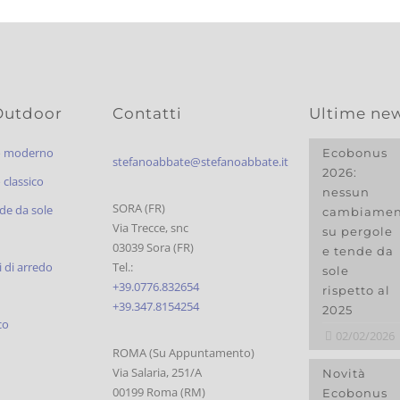
Outdoor
Contatti
Ultime ne
o moderno
Ecobonus
stefanoabbate@stefanoabbate.it
2026:
classico
nessun
SORA (FR)
de da sole
cambiamen
Via Trecce, snc
su pergole
03039 Sora (FR)
e tende da
 di arredo
Tel.:
sole
+39.0776.832654
rispetto al
+39.347.8154254
2025
co
02/02/2026
ROMA (Su Appuntamento)
Via Salaria, 251/A
Novità
00199 Roma (RM)
Ecobonus