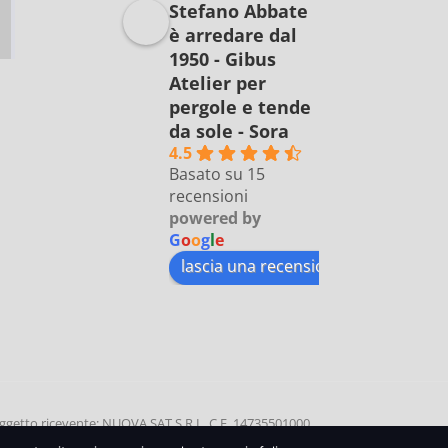
Stefano Abbate
è arredare dal
1950 - Gibus
Atelier per
pergole e tende
da sole - Sora
4.5
Basato su 15
recensioni
powered by
G
o
o
g
l
e
lascia una recensione su
etto ricevente: NUOVA SAT S.R.L, C.F. 14735501000
0 | Data di incasso: 11 SETTEMBRE 2020 | Causale: