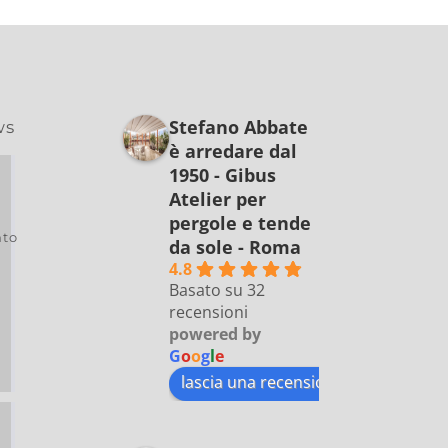
Stefano Abbate
ws
è arredare dal
1950 - Gibus
Atelier per
pergole e tende
to
da sole - Roma
4.8
Basato su 32
recensioni
powered by
G
o
o
g
l
e
lascia una recensione su