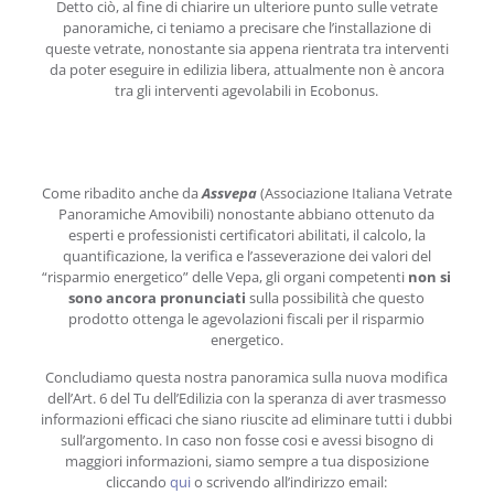
Detto ciò, al fine di chiarire un ulteriore punto sulle vetrate
panoramiche, ci teniamo a precisare che l’installazione di
queste vetrate, nonostante sia appena rientrata tra interventi
da poter eseguire in edilizia libera, attualmente non è ancora
tra gli interventi agevolabili in Ecobonus.
Come ribadito anche da
Assvepa
(Associazione Italiana Vetrate
Panoramiche Amovibili) nonostante abbiano ottenuto da
esperti e professionisti certificatori abilitati, il calcolo, la
quantificazione, la verifica e l’asseverazione dei valori del
“risparmio energetico” delle Vepa, gli organi competenti
non si
sono ancora pronunciati
sulla possibilità che questo
prodotto ottenga le agevolazioni fiscali per il risparmio
energetico.
Concludiamo questa nostra panoramica sulla nuova modifica
dell’Art. 6 del Tu dell’Edilizia con la speranza di aver trasmesso
informazioni efficaci che siano riuscite ad eliminare tutti i dubbi
sull’argomento. In caso non fosse cosi e avessi bisogno di
maggiori informazioni, siamo sempre a tua disposizione
cliccando
qui
o scrivendo all’indirizzo email: