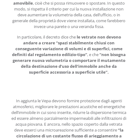
amovibile
, cioè che si possa rimuovere o spostare. In questo
modo, si rispetta il criterio per cui la nuova installazione non
deve aumentare la volumetria della casa, dell’ufficio, o in
generale della proprietà dove viene installata, come farebbero
invece una parete o una veranda fissa.
In particolare, il decreto dice che
le vetrate non devono
andare a creare “spazi stabilmente chiusi con
conseguente variazione di volumi e di superfici, come
definiti dal regolamento edilizio-tipo”
, e che
“
non bisogna
generare nuova volumetria o comportare il mutamento
della destinazione d’uso dell’immobile anche da
superficie accessoria a superficie utile”.
In aggiunta le Vepa devono fornire protezione dagli agenti
atmosferici, migliorare le prestazioni acustiche ed energetiche
dell’immobile in cui sono inserite, ridurre la dispersione termica
ed essere almeno parzialmente impermeabili alle infiltrazioni di
acqua piovana. E ancora, nello spazio coperto dalla vetrata
deve esserci una microareazione sufficiente a consentire
“la
circolazione di un costante flusso di arieggiamento a