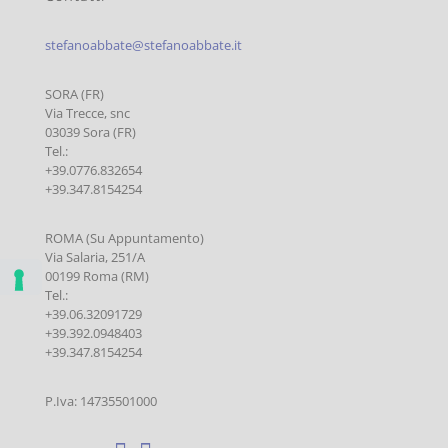
stefanoabbate@stefanoabbate.it
SORA (FR)
Via Trecce, snc
03039 Sora (FR)
Tel.:
+39.0776.832654
+39.347.8154254
ROMA (Su Appuntamento)
Via Salaria, 251/A
00199 Roma (RM)
Tel.:
+39.06.32091729
+39.392.0948403
+39.347.8154254
P.Iva: 14735501000