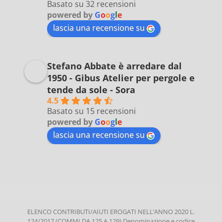
Basato su 32 recensioni
powered by
G
o
o
g
l
e
lascia una recensione su
Stefano Abbate è arredare dal
1950 - Gibus Atelier per pergole e
tende da sole - Sora
4.5
Basato su 15 recensioni
powered by
G
o
o
g
l
e
lascia una recensione su
ELENCO CONTRIBUTI/AIUTI EROGATI NELL’ANNO 2020 L.
124/2017 (COMMI DA 125 A 129) Denominazione e codice