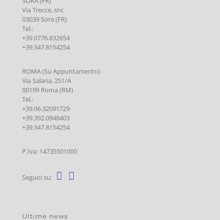
SORA (FR)
Via Trecce, snc
03039 Sora (FR)
Tel.:
+39.0776.832654
+39.347.8154254
ROMA (Su Appuntamento)
Via Salaria, 251/A
00199 Roma (RM)
Tel.:
+39.06.32091729
+39.392.0948403
+39.347.8154254
P.Iva: 14735501000
Seguici su:
Ultime news