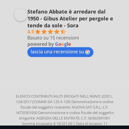
Stefano Abbate è arredare dal
1950 - Gibus Atelier per pergole e
tende da sole - Sora
4.5
Basato su 15 recensioni
powered by
G
o
o
g
l
e
lascia una recensione su
ELENCO CONTRIBUTI/AIUTI EROGATI NELL’ANNO 2020 L.
124/2017 (COMMI DA 125 A 129) Denominazione e codice
fiscale del soggetto ricevente: NUOVA SAT S.R.L, C.F.
14735501000 Denominazione e codice fiscale del soggetto
erogante: AGENZIA DELLE ENTRATE, C.F. 06363391001
Somma incassata: € 18.521,00 | Data di incasso: 11