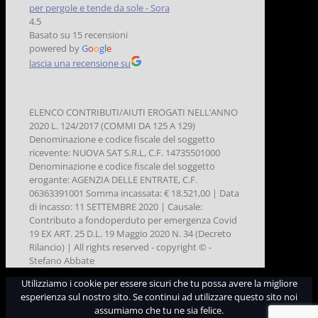
per pergole e tende da sole - Sora
4.5
Basato su 15 recensioni
powered by
G
o
o
g
l
e
lascia una recensione su
ELENCO CONTRIBUTI/AIUTI EROGATI NELL’ANNO
2020 L. 124/2017 (COMMI DA 125 A 129)
Denominazione e codice fiscale del soggetto
ricevente: NUOVA SAT S.R.L, C.F. 14735501000
Denominazione e codice fiscale del soggetto
erogante: AGENZIA DELLE ENTRATE, C.F.
06363391001 Somma incassata: € 18.521,00 | Data
di incasso: 11 SETTEMBRE 2020 | Causale:
Contributo a fondoperduto per emergenza Covid
19 EX ART. 25 D.L. 19 Maggio 2020 N. 34 (Decreto
Rilancio) | All rights reserved - copyright © -
Stefano Abbate
Utilizziamo i cookie per essere sicuri che tu possa avere la migliore
esperienza sul nostro sito. Se continui ad utilizzare questo sito noi
assumiamo che tu ne sia felice.