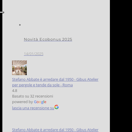
Novità Ecobonus 2025
14/01/2025
Stefano Abbate è arredare dal 1950 - Gibus Atelier
per pergole e tende da sole - Roma
4.8
Basato su 32 recensioni
powered by
G
o
o
g
l
e
lascia una recensione su
Stefano Abbate è arredare dal 1950 - Gibus Atelier