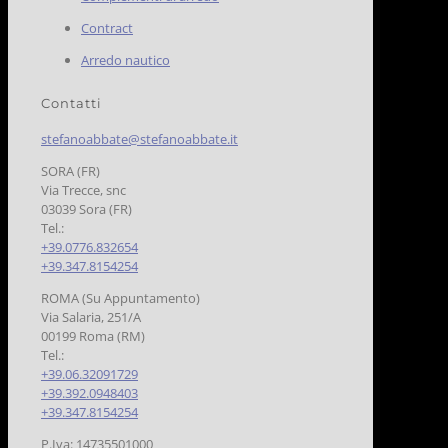
Contract
Arredo nautico
Contatti
stefanoabbate@stefanoabbate.it
SORA (FR)
Via Trecce, snc
03039 Sora (FR)
Tel.:
+39.0776.832654
+39.347.8154254
ROMA (Su Appuntamento)
Via Salaria, 251/A
00199 Roma (RM)
Tel.:
+39.06.32091729
+39.392.0948403
+39.347.8154254
P.Iva: 14735501000