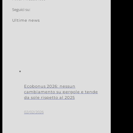
Seguici su:
Ultime news
Ecobonus 2026: nessun
cambiamento su pergole e tende
da sole rispetto al 2025
02/02/2026