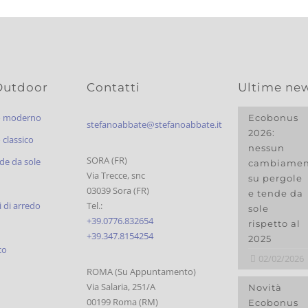
Outdoor
Contatti
Ultime ne
o moderno
Ecobonus
stefanoabbate@stefanoabbate.it
2026:
classico
nessun
SORA (FR)
de da sole
cambiamen
Via Trecce, snc
su pergole
03039 Sora (FR)
e tende da
 di arredo
Tel.:
sole
+39.0776.832654
rispetto al
+39.347.8154254
2025
co
02/02/2026
ROMA (Su Appuntamento)
Via Salaria, 251/A
Novità
00199 Roma (RM)
Ecobonus