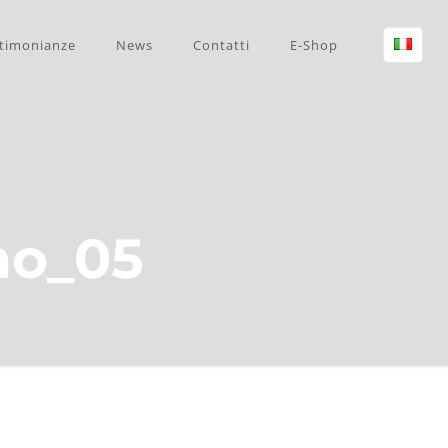
timonianze
News
Contatti
E-Shop
no_05