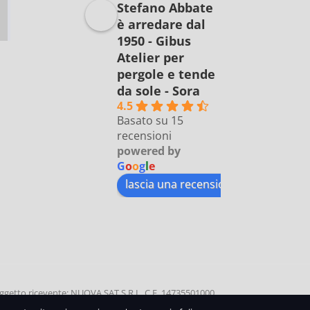
Stefano Abbate
è arredare dal
1950 - Gibus
Atelier per
pergole e tende
da sole - Sora
4.5
Basato su 15
recensioni
powered by
G
o
o
g
l
e
lascia una recensione su
etto ricevente: NUOVA SAT S.R.L, C.F. 14735501000
0 | Data di incasso: 11 SETTEMBRE 2020 | Causale: