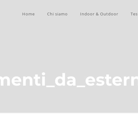
Home
Chi siamo
Indoor & Outdoor
Tes
menti_da_ester