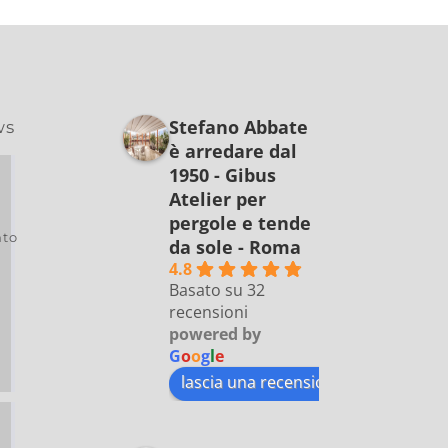
Stefano Abbate
ws
è arredare dal
1950 - Gibus
Atelier per
pergole e tende
to
da sole - Roma
4.8
Basato su 32
recensioni
powered by
G
o
o
g
l
e
lascia una recensione su