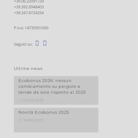
+39.06.32091729
+39.392.0948403
+39.347.8154254
P.Iva: 14735501000
Seguici su:
Ultime news
Ecobonus 2026: nessun
cambiamento su pergole e
tende da sole rispetto al 2025
02/02/2026
Novità Ecobonus 2025
14/01/2025