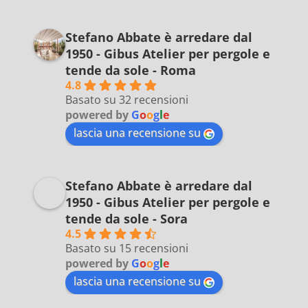
Stefano Abbate è arredare dal
1950 - Gibus Atelier per pergole e
tende da sole - Roma
4.8
Basato su 32 recensioni
powered by
G
o
o
g
l
e
lascia una recensione su
Stefano Abbate è arredare dal
1950 - Gibus Atelier per pergole e
tende da sole - Sora
4.5
Basato su 15 recensioni
powered by
G
o
o
g
l
e
lascia una recensione su