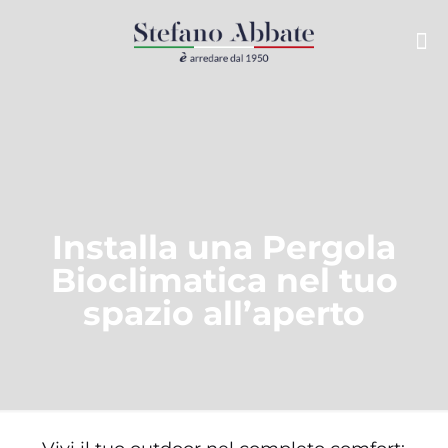
Installa una Pergola
Bioclimatica nel tuo
spazio all’aperto