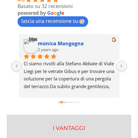
Basato su 32 recensioni
powered by
G
o
o
g
l
e
lascia una recensione su
monica Mangogna
2 years ago
Ci siamo rivolti alla Stefano Abbate di Viale 
Comp
Liegi per le vetrate Gibus e per trovare una 
cont
soluzione per la copertura di una pergola 
sodd
del terrazzo.Da subito grande gentilezza, 
in c
serieta  e disponibilità.Prodotti di ottima 
qualità, peraltro c’è stato un problema in 
sede di montaggio, non dipeso da loro, 
risolto con grande competenza e 
precisione.Monica
I VANTAGGI