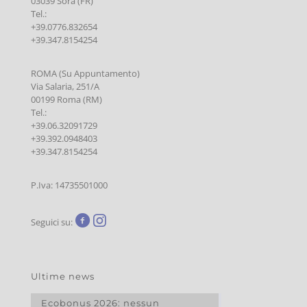
03039 Sora (FR)
Tel.:
+39.0776.832654
+39.347.8154254
ROMA (Su Appuntamento)
Via Salaria, 251/A
00199 Roma (RM)
Tel.:
+39.06.32091729
+39.392.0948403
+39.347.8154254
P.Iva: 14735501000
Seguici su:
Ultime news
Ecobonus 2026: nessun