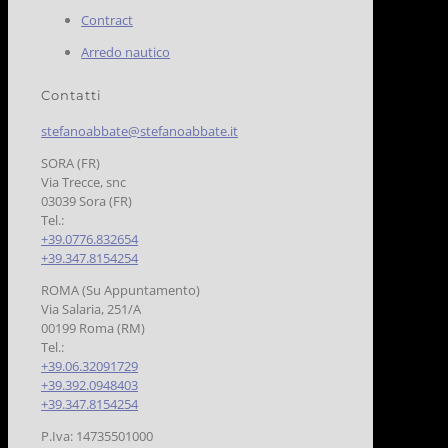
Contract
Arredo nautico
Contatti
stefanoabbate@stefanoabbate.it
SORA (FR)
Via Trecce, snc
03039 Sora (FR)
Tel.:
+39.0776.832654
+39.347.8154254
ROMA (Su Appuntamento)
Via Salaria, 251/A
00199 Roma (RM)
Tel.:
+39.06.32091729
+39.392.0948403
+39.347.8154254
P.Iva: 14735501000