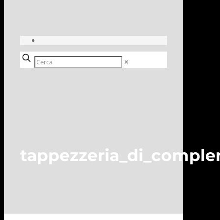
✕
tappezzeria_di_comple