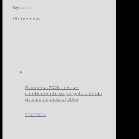
Seguici su:
Ultime news
Ecobonus 2026: nessun
cambiamento su pergole e tende
da sole rispetto al 2025
02/02/2026