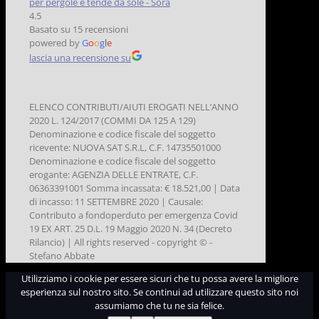
per pergole e tende da sole - Sora
4.5
Basato su 15 recensioni
powered by
G
o
o
g
l
e
lascia una recensione su
ELENCO CONTRIBUTI/AIUTI EROGATI NELL’ANNO
2020 L. 124/2017 (COMMI DA 125 A 129)
Denominazione e codice fiscale del soggetto
ricevente: NUOVA SAT S.R.L, C.F. 14735501000
Denominazione e codice fiscale del soggetto
erogante: AGENZIA DELLE ENTRATE, C.F.
06363391001 Somma incassata: € 18.521,00 | Data
di incasso: 11 SETTEMBRE 2020 | Causale:
Contributo a fondoperduto per emergenza Covid
19 EX ART. 25 D.L. 19 Maggio 2020 N. 34 (Decreto
Rilancio) | All rights reserved - copyright © -
Stefano Abbate
Utilizziamo i cookie per essere sicuri che tu possa avere la migliore
esperienza sul nostro sito. Se continui ad utilizzare questo sito noi
assumiamo che tu ne sia felice.