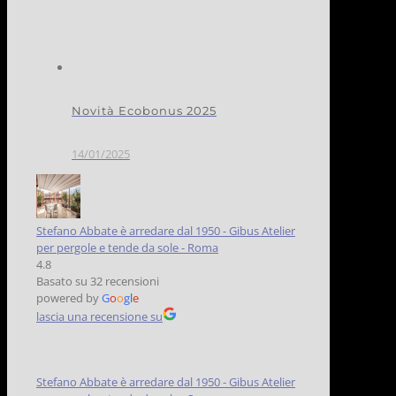
Novità Ecobonus 2025
14/01/2025
Stefano Abbate è arredare dal 1950 - Gibus Atelier
per pergole e tende da sole - Roma
4.8
Basato su 32 recensioni
powered by
G
o
o
g
l
e
lascia una recensione su
Stefano Abbate è arredare dal 1950 - Gibus Atelier