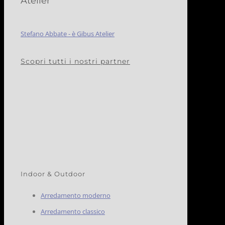
Atelier
Stefano Abbate - è Gibus Atelier
Scopri tutti i nostri partner
Indoor & Outdoor
Arredamento moderno
Arredamento classico