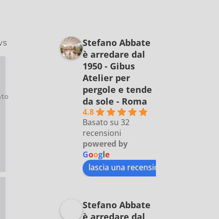
Stefano Abbate
ws
è arredare dal
1950 - Gibus
Atelier per
pergole e tende
to
da sole - Roma
4.8
Basato su 32
recensioni
powered by
G
o
o
g
l
e
lascia una recensione su
Stefano Abbate
è arredare dal