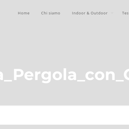
Home
Chi siamo
Indoor & Outdoor
Tes
_Pergola_con_C