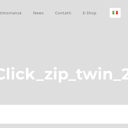
timonianze
News
Contatti
E-Shop
lick_zip_twin_