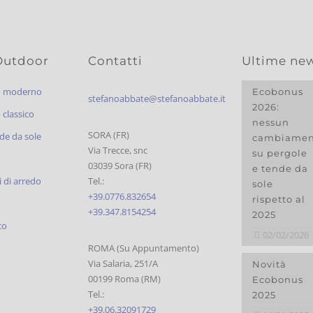
Outdoor
Contatti
Ultime ne
o moderno
Ecobonus
stefanoabbate@stefanoabbate.it
2026:
classico
nessun
SORA (FR)
de da sole
cambiamen
Via Trecce, snc
su pergole
03039 Sora (FR)
e tende da
 di arredo
Tel.:
sole
+39.0776.832654
rispetto al
+39.347.8154254
2025
co
02/02/2026
ROMA (Su Appuntamento)
Via Salaria, 251/A
Novità
00199 Roma (RM)
Ecobonus
Tel.:
2025
+39.06.32091729