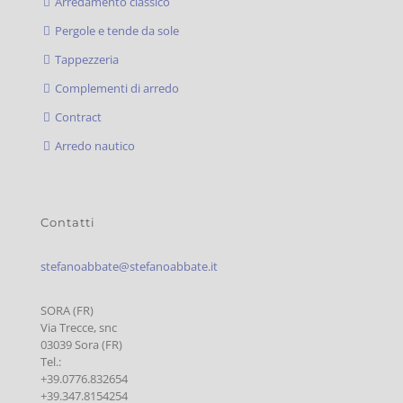
Arredamento classico
Pergole e tende da sole
Tappezzeria
Complementi di arredo
Contract
Arredo nautico
Contatti
stefanoabbate@stefanoabbate.it
SORA (FR)
Via Trecce, snc
03039 Sora (FR)
Tel.:
+39.0776.832654
+39.347.8154254