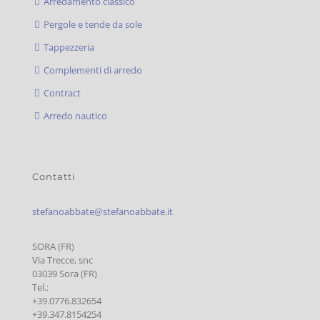
Arredamento classico
Pergole e tende da sole
Tappezzeria
Complementi di arredo
Contract
Arredo nautico
Contatti
stefanoabbate@stefanoabbate.it
SORA (FR)
Via Trecce, snc
03039 Sora (FR)
Tel.:
+39.0776.832654
+39.347.8154254