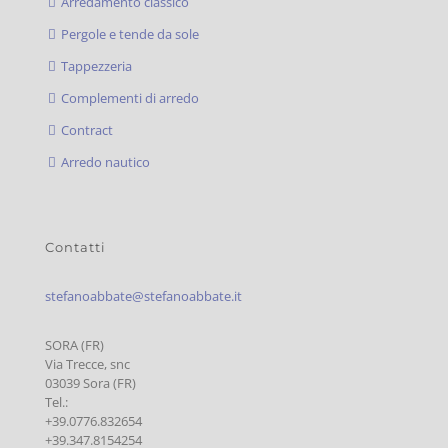
Arredamento classico
Pergole e tende da sole
Tappezzeria
Complementi di arredo
Contract
Arredo nautico
Contatti
stefanoabbate@stefanoabbate.it
SORA (FR)
Via Trecce, snc
03039 Sora (FR)
Tel.:
+39.0776.832654
+39.347.8154254