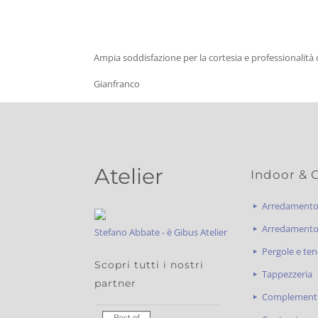
Ampia soddisfazione per la cortesia e professionalità 
Gianfranco
Atelier
Indoor & 
Arredament
Arredamento 
Stefano Abbate - è Gibus Atelier
Pergole e ten
Scopri tutti i nostri
Tappezzeria
partner
Complementi