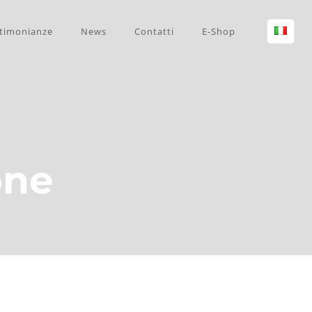
timonianze
News
Contatti
E-Shop
one