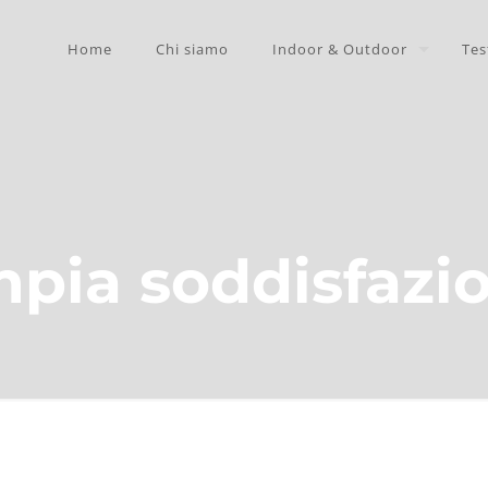
Home
Chi siamo
Indoor & Outdoor
Tes
pia soddisfazi