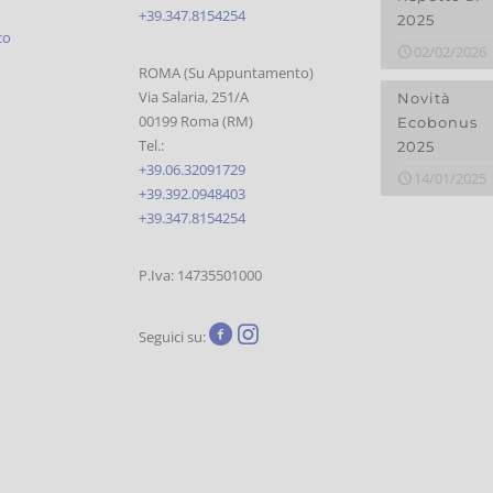
+39.347.8154254
2025
co
02/02/2026
ROMA (Su Appuntamento)
Via Salaria, 251/A
Novità
00199 Roma (RM)
Ecobonus
Tel.:
2025
+39.06.32091729
14/01/2025
+39.392.0948403
+39.347.8154254
P.Iva: 14735501000
Seguici su: