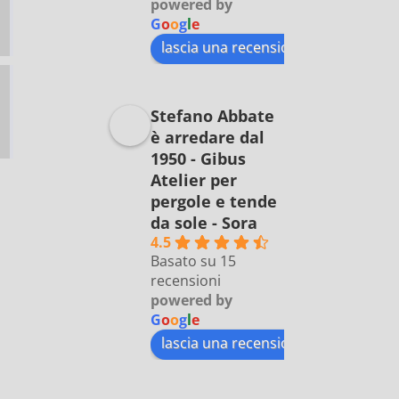
powered by
G
o
o
g
l
e
lascia una recensione su
Stefano Abbate
è arredare dal
1950 - Gibus
Atelier per
pergole e tende
da sole - Sora
4.5
Basato su 15
recensioni
powered by
G
o
o
g
l
e
lascia una recensione su