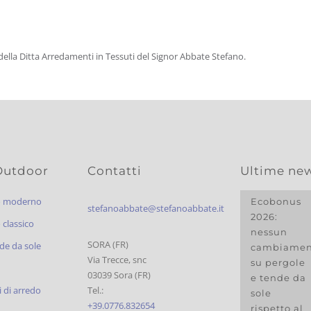
della Ditta Arredamenti in Tessuti del Signor Abbate Stefano.
Outdoor
Contatti
Ultime ne
o moderno
Ecobonus
stefanoabbate@stefanoabbate.it
2026:
classico
nessun
SORA (FR)
de da sole
cambiamen
Via Trecce, snc
su pergole
03039 Sora (FR)
e tende da
 di arredo
Tel.:
sole
+39.0776.832654
rispetto al