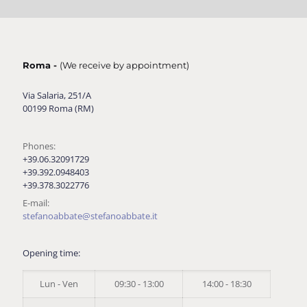
Roma -
(We receive by appointment)
Via Salaria, 251/A
00199 Roma (RM)
Phones:
+39.06.32091729
+39.392.0948403
+39.378.3022776
E-mail:
stefanoabbate@stefanoabbate.it
Opening time:
Lun - Ven
09:30 - 13:00
14:00 - 18:30