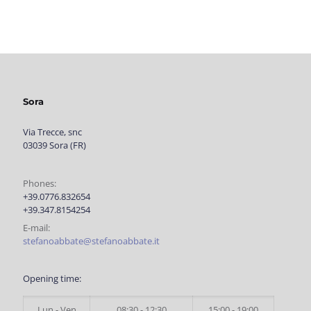
Sora
Via Trecce, snc
03039 Sora (FR)
Phones:
+39.0776.832654
+39.347.8154254
E-mail:
stefanoabbate@stefanoabbate.it
Opening time:
Lun - Ven
08:30 - 12:30
15:00 - 19:00