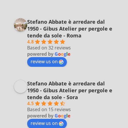
Stefano Abbate è arredare dal
1950 - Gibus Atelier per pergole e
tende da sole - Roma
4.8
Based on 32 reviews
powered by
G
o
o
g
l
e
review us on
Stefano Abbate è arredare dal
1950 - Gibus Atelier per pergole e
tende da sole - Sora
4.5
Based on 15 reviews
powered by
G
o
o
g
l
e
review us on