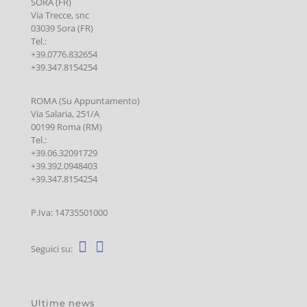
SORA (FR)
Via Trecce, snc
03039 Sora (FR)
Tel.:
+39.0776.832654
+39.347.8154254
ROMA (Su Appuntamento)
Via Salaria, 251/A
00199 Roma (RM)
Tel.:
+39.06.32091729
+39.392.0948403
+39.347.8154254
P.Iva: 14735501000
Seguici su:
Ultime news