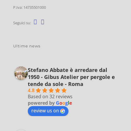
P.Iva: 14735501000
Seguici su:
Ultime news
Stefano Abbate è arredare dal
1950 - Gibus Atelier per pergole e
tende da sole - Roma
4.8
Based on 32 reviews
powered by
G
o
o
g
l
e
review us on