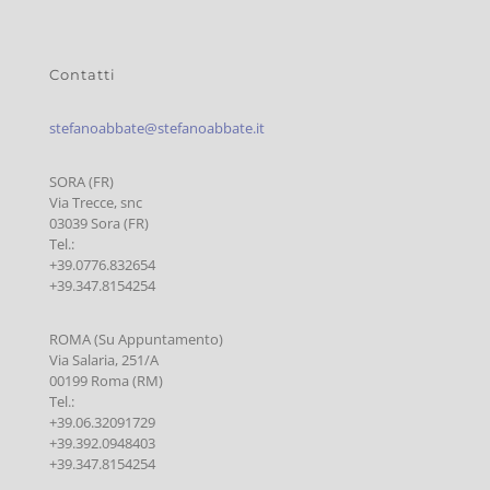
Contatti
stefanoabbate@stefanoabbate.it
SORA (FR)
Via Trecce, snc
03039 Sora (FR)
Tel.:
+39.0776.832654
+39.347.8154254
ROMA (Su Appuntamento)
Via Salaria, 251/A
00199 Roma (RM)
Tel.:
+39.06.32091729
+39.392.0948403
+39.347.8154254