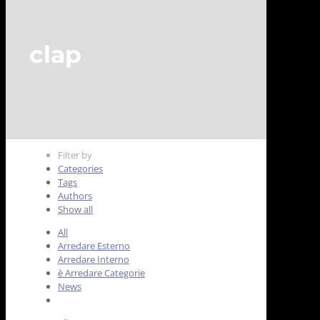
clap
Filter by
Categories
Tags
Authors
Show all
All
Arredare Esterno
Arredare Interno
è Arredare Categorie
News