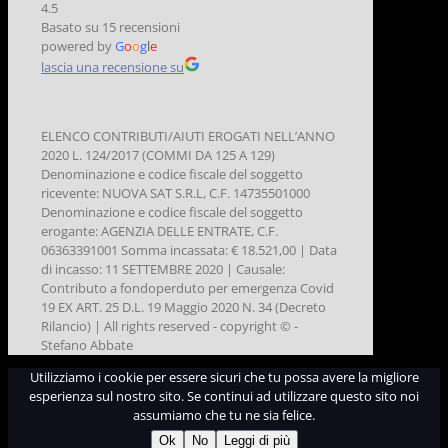
4.5
Basato su 15 recensioni
powered by
G
o
o
g
l
e
lascia una recensione su
ELENCO CONTRIBUTI/AIUTI EROGATI NELL’ANNO
2020 L. 124/2017 (COMMI DA 125 A 129)
Denominazione e codice fiscale del soggetto
ricevente: NUOVA SAT S.R.L, C.F. 14735501000
Denominazione e codice fiscale del soggetto
erogante: AGENZIA DELLE ENTRATE, C.F.
06363391001 Somma incassata: € 18.521,00 | Data
di incasso: 11 SETTEMBRE 2020 | Causale:
Contributo a fondoperduto per emergenza Covid
19 EX ART. 25 D.L. 19 Maggio 2020 N. 34 (Decreto
Rilancio) | All rights reserved - copyright © -
Stefano Abbate
Utilizziamo i cookie per essere sicuri che tu possa avere la migliore
esperienza sul nostro sito. Se continui ad utilizzare questo sito noi
assumiamo che tu ne sia felice.
Ok
No
Leggi di più