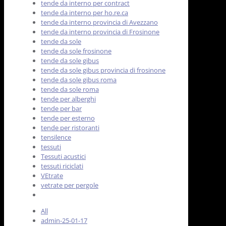
tende da interno per contract
tende da interno per ho.re.ca
tende da interno provincia di Avezzano
tende da interno provincia di Frosinone
tende da sole
tende da sole frosinone
tende da sole gibus
tende da sole gibus provincia di frosinone
tende da sole gibus roma
tende da sole roma
tende per alberghi
tende per bar
tende per esterno
tende per ristoranti
tensilence
tessuti
Tessuti acustici
tessuti riciclati
VEtrate
vetrate per pergole
All
admin-25-01-17