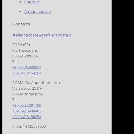
Contract
Arredo nautico
Contatti
stefanoabbate@stefanoabbate.it
SORA (FR)
Via Trecce, snc
03039 Sora (FR)
Tel.:
+39.0776.832654
+39.347.8154254
ROMA (Su Appuntamento)
Via Salaria, 251/A
00199 Roma (RM)
Tel.:
+39.06.32091729
+39.392.0948403
+39.347.8154254
P.Iva: 14735501000