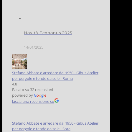
Novità Ecobonus 2025
14/01/2025
Stefano Abbate è arredare dal 1950 - Gibus Atelier
per pergole e tende da sole - Roma
4.8
Basato su 32 recensioni
powered by
G
o
o
g
l
e
lascia una recensione su
Stefano Abbate è arredare dal 1950 - Gibus Atelier
per pergole e tende da sole - Sora