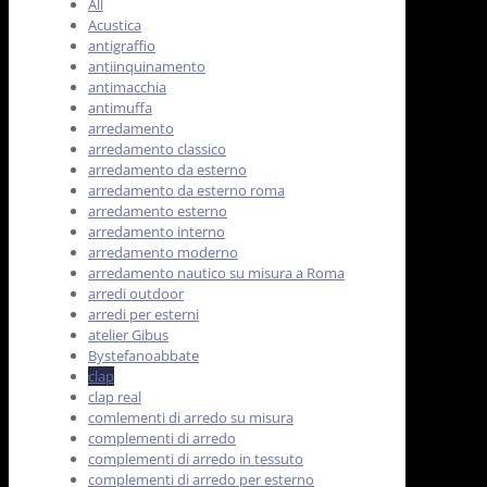
All
Acustica
antigraffio
antiinquinamento
antimacchia
antimuffa
arredamento
arredamento classico
arredamento da esterno
arredamento da esterno roma
arredamento esterno
arredamento interno
arredamento moderno
arredamento nautico su misura a Roma
arredi outdoor
arredi per esterni
atelier Gibus
Bystefanoabbate
clap
clap real
comlementi di arredo su misura
complementi di arredo
complementi di arredo in tessuto
complementi di arredo per esterno