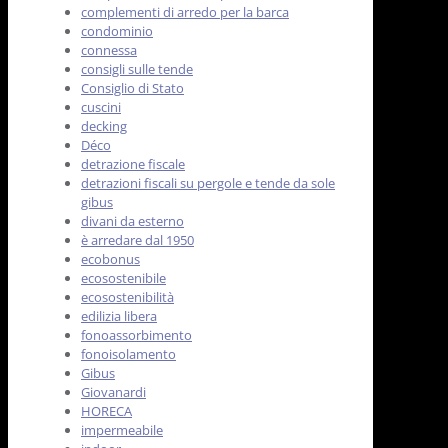
complementi di arredo per la barca
condominio
connessa
consigli sulle tende
Consiglio di Stato
cuscini
decking
Déco
detrazione fiscale
detrazioni fiscali su pergole e tende da sole
gibus
divani da esterno
è arredare dal 1950
ecobonus
ecosostenibile
ecosostenibilità
edilizia libera
fonoassorbimento
fonoisolamento
Gibus
Giovanardi
HORECA
impermeabile