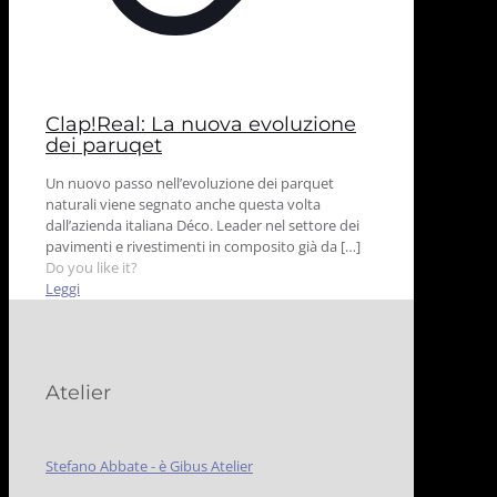
Clap!Real: La nuova evoluzione
dei paruqet
Un nuovo passo nell’evoluzione dei parquet
naturali viene segnato anche questa volta
dall’azienda italiana Déco. Leader nel settore dei
pavimenti e rivestimenti in composito già da
[…]
Do you like it?
Leggi
Atelier
Stefano Abbate - è Gibus Atelier