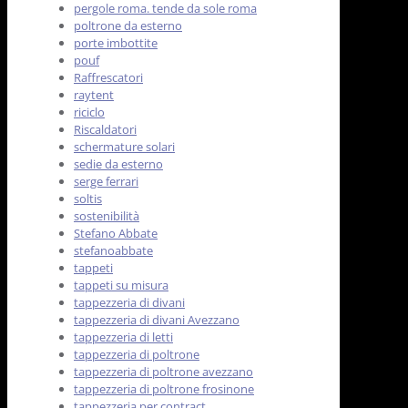
pergole roma. tende da sole roma
poltrone da esterno
porte imbottite
pouf
Raffrescatori
raytent
riciclo
Riscaldatori
schermature solari
sedie da esterno
serge ferrari
soltis
sostenibilità
Stefano Abbate
stefanoabbate
tappeti
tappeti su misura
tappezzeria di divani
tappezzeria di divani Avezzano
tappezzeria di letti
tappezzeria di poltrone
tappezzeria di poltrone avezzano
tappezzeria di poltrone frosinone
tappezzeria per contract