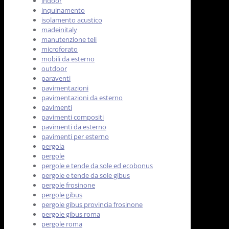
indoor
inquinamento
isolamento acustico
madeinitaly
manutenzione teli
microforato
mobili da esterno
outdoor
paraventi
pavimentazioni
pavimentazioni da esterno
pavimenti
pavimenti compositi
pavimenti da esterno
pavimenti per esterno
pergola
pergole
pergole e tende da sole ed ecobonus
pergole e tende da sole gibus
pergole frosinone
pergole gibus
pergole gibus provincia frosinone
pergole gibus roma
pergole roma