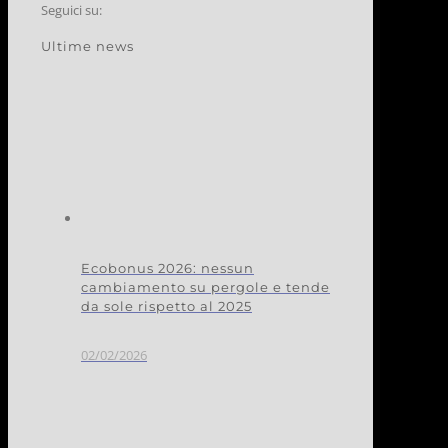
Seguici su:
Ultime news
Ecobonus 2026: nessun
cambiamento su pergole e tende
da sole rispetto al 2025
02/02/2026