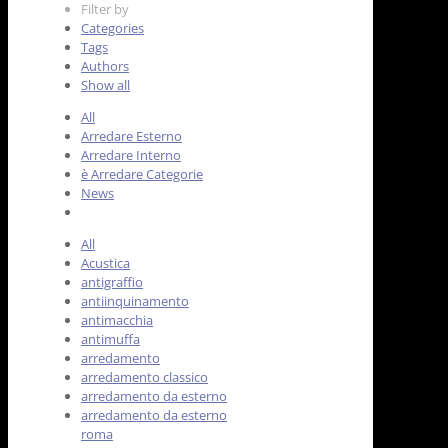
Filter by
Categories
Tags
Authors
Show all
All
Arredare Esterno
Arredare Interno
è Arredare Categorie
News
All
Acustica
antigraffio
antiinquinamento
antimacchia
antimuffa
arredamento
arredamento classico
arredamento da esterno
arredamento da esterno
roma