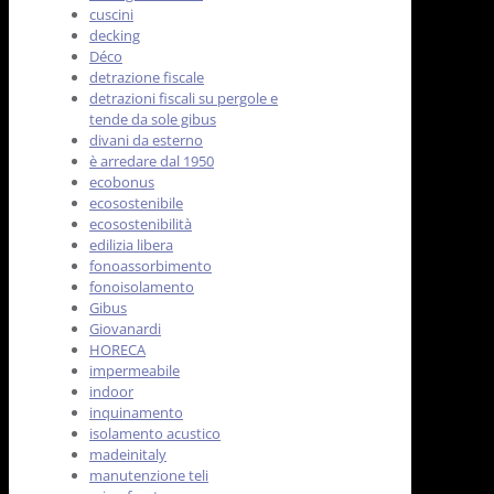
cuscini
decking
Déco
detrazione fiscale
detrazioni fiscali su pergole e
tende da sole gibus
divani da esterno
è arredare dal 1950
ecobonus
ecosostenibile
ecosostenibilità
edilizia libera
fonoassorbimento
fonoisolamento
Gibus
Giovanardi
HORECA
impermeabile
indoor
inquinamento
isolamento acustico
madeinitaly
manutenzione teli