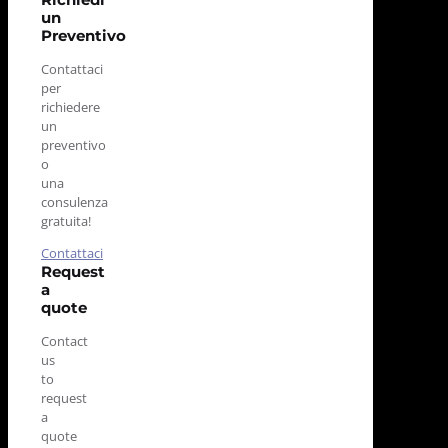
un
Preventivo
Contattaci
per
richiedere
un
preventivo
o
una
consulenza
gratuita!
Contattaci
Request
a
quote
Contact
us
to
request
a
quote