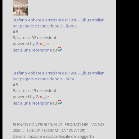
Stefano Abbate è arredare dal 1950 - Gibus Atelier
per pergole e tende da sole - Roma
4.8
Basato su 32 recensioni
powered by
G
o
o
g
l
e
lascia una recensione su
Stefano Abbate è arredare dal 1950 - Gibus Atelier
per pergole e tende da sole - Sora
4.5
Basato su 15 recensioni
powered by
G
o
o
g
l
e
lascia una recensione su
ELENCO CONTRIBUTI/AIUTI EROGATI NELL’ANNO
2020 L. 124/2017 (COMMI DA 125 A 129)
Denominazione e codice fiscale del soggetto