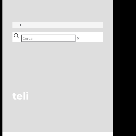
✕
teli