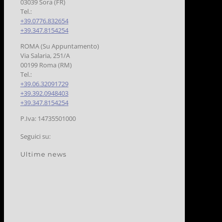
03039 Sora (FR)
Tel.:
+39.0776.832654
+39.347.8154254
ROMA (Su Appuntamento)
Via Salaria, 251/A
00199 Roma (RM)
Tel.:
+39.06.32091729
+39.392.0948403
+39.347.8154254
P.Iva: 14735501000
Seguici su:
Ultime news