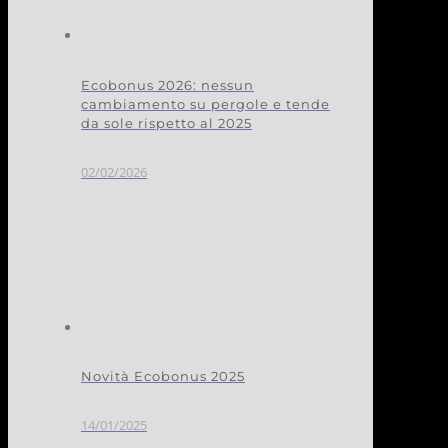
Ecobonus 2026: nessun
cambiamento su pergole e tende
da sole rispetto al 2025
02/02/2026
Novità Ecobonus 2025
14/01/2025