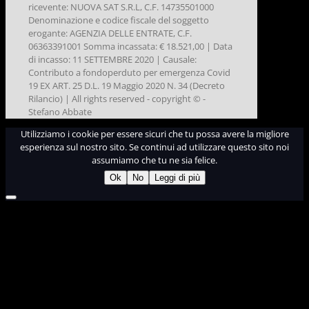
ricevente: NUOVA SAT S.R.L, C.F. 14735501000
Denominazione e codice fiscale del soggetto
erogante: AGENZIA DELLE ENTRATE, C.F.
06363391001 Somma incassata: € 18.521,00 | Data
di incasso: 11 SETTEMBRE 2020 | Causale:
Contributo a fondoperduto per emergenza Covid
19 EX ART. 25 D.L. 19 Maggio 2020 N. 34 (Decreto
Rilancio) | All rights reserved - copyright © -
Stefano Abbate
Utilizziamo i cookie per essere sicuri che tu possa avere la migliore
esperienza sul nostro sito. Se continui ad utilizzare questo sito noi
assumiamo che tu ne sia felice.
Ok
No
Leggi di più