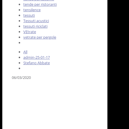
tende per ristoranti
tensilence
tessuti
Tessuti acustici
tessuti riciclati
VEtrate
vetrate per pergole
All
admin-25-01-17
Stefano Abbate
06/03/2020