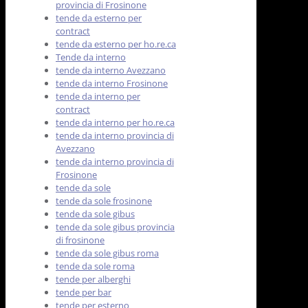
provincia di Frosinone
tende da esterno per
contract
tende da esterno per ho.re.ca
Tende da interno
tende da interno Avezzano
tende da interno Frosinone
tende da interno per
contract
tende da interno per ho.re.ca
tende da interno provincia di
Avezzano
tende da interno provincia di
Frosinone
tende da sole
tende da sole frosinone
tende da sole gibus
tende da sole gibus provincia
di frosinone
tende da sole gibus roma
tende da sole roma
tende per alberghi
tende per bar
tende per esterno