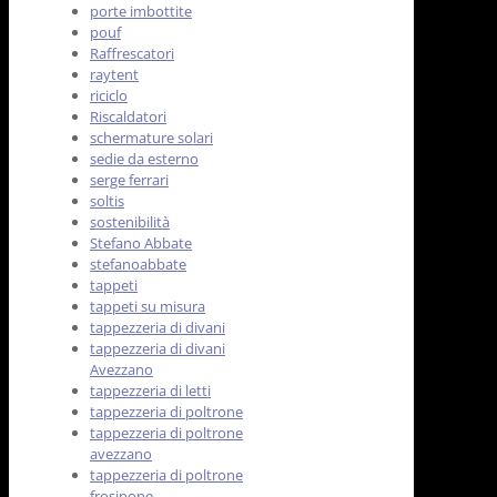
porte imbottite
pouf
Raffrescatori
raytent
riciclo
Riscaldatori
schermature solari
sedie da esterno
serge ferrari
soltis
sostenibilità
Stefano Abbate
stefanoabbate
tappeti
tappeti su misura
tappezzeria di divani
tappezzeria di divani
Avezzano
tappezzeria di letti
tappezzeria di poltrone
tappezzeria di poltrone
avezzano
tappezzeria di poltrone
frosinone