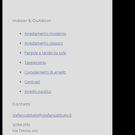
Indoor & Outdoor
Arredamento moderno
Arredamento classico
Pergole e tende da sole
Tappezzeria
Complementi di arredo
Contract
Arredo nautico
Contatti
stefanoabbate@stefanoabbate.it
SORA (FR)
Via Trecce, snc