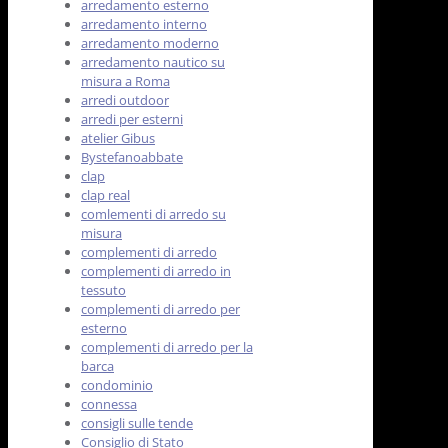
arredamento esterno
arredamento interno
arredamento moderno
arredamento nautico su
misura a Roma
arredi outdoor
arredi per esterni
atelier Gibus
Bystefanoabbate
clap
clap real
comlementi di arredo su
misura
complementi di arredo
complementi di arredo in
tessuto
complementi di arredo per
esterno
complementi di arredo per la
barca
condominio
connessa
consigli sulle tende
Consiglio di Stato