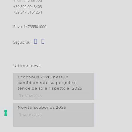
+39.06.32091729
+39.392.0948403
+39.347.8154254
P.Iva: 14735501000
Seguici su:
Ultime news
Ecobonus 2026: nessun
cambiamento su pergole e
tende da sole rispetto al 2025
02/02/2026
Novità Ecobonus 2025
14/01/2025