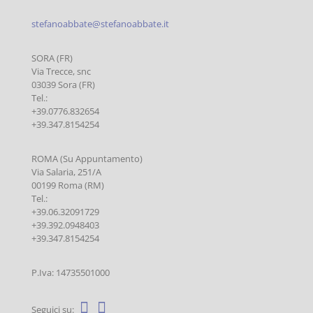
stefanoabbate@stefanoabbate.it
SORA (FR)
Via Trecce, snc
03039 Sora (FR)
Tel.:
+39.0776.832654
+39.347.8154254
ROMA (Su Appuntamento)
Via Salaria, 251/A
00199 Roma (RM)
Tel.:
+39.06.32091729
+39.392.0948403
+39.347.8154254
P.Iva: 14735501000
Seguici su: