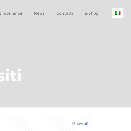
timonianze
News
Contatti
E-Shop
iti
Show all