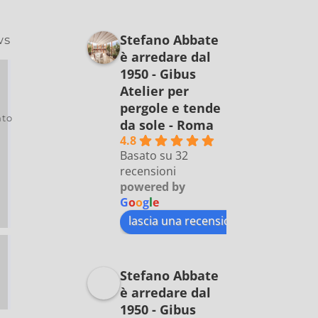
Stefano Abbate
ws
è arredare dal
1950 - Gibus
Atelier per
pergole e tende
to
da sole - Roma
4.8
Basato su 32
recensioni
powered by
G
o
o
g
l
e
lascia una recensione su
Stefano Abbate
è arredare dal
1950 - Gibus