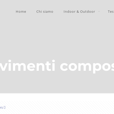
Home
Chi siamo
Indoor & Outdoor
Tes
vimenti compos
rs