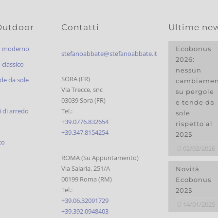
Outdoor
Contatti
Ultime ne
o moderno
Ecobonus
stefanoabbate@stefanoabbate.it
2026:
classico
nessun
SORA (FR)
de da sole
cambiamen
Via Trecce, snc
su pergole
03039 Sora (FR)
e tende da
 di arredo
Tel.:
sole
+39.0776.832654
rispetto al
+39.347.8154254
2025
co
02/02/2026
ROMA (Su Appuntamento)
Via Salaria, 251/A
Novità
00199 Roma (RM)
Ecobonus
Tel.:
2025
+39.06.32091729
14/01/2025
+39.392.0948403