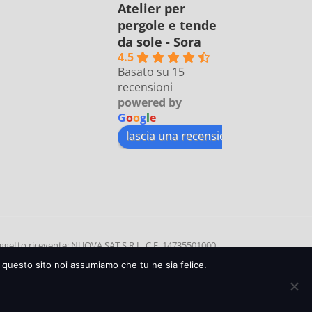
Atelier per
pergole e tende
da sole - Sora
4.5
Basato su 15
recensioni
powered by
G
o
o
g
l
e
lascia una recensione su
etto ricevente: NUOVA SAT S.R.L, C.F. 14735501000
0 | Data di incasso: 11 SETTEMBRE 2020 | Causale:
e questo sito noi assumiamo che tu ne sia felice.
s reserved - copyright © - Stefano Abbate