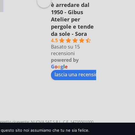
è arredare dal
1950 - Gibus
Atelier per
pergole e tende
da sole - Sora
4.5
Basato su 15
recensioni
powered by
G
o
o
g
l
e
lascia una recensione su
etto ricevente: NUOVA SAT S.R.L, C.F. 14735501000
0 | Data di incasso: 11 SETTEMBRE 2020 | Causale:
e questo sito noi assumiamo che tu ne sia felice.