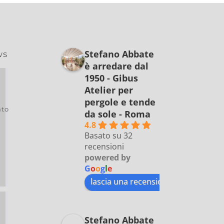
Stefano Abbate
ws
è arredare dal
1950 - Gibus
Atelier per
pergole e tende
to
da sole - Roma
4.8
Basato su 32
recensioni
powered by
G
o
o
g
l
e
lascia una recensione su
Stefano Abbate