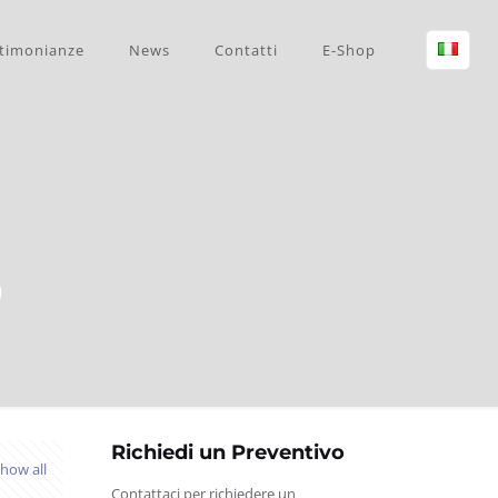
timonianze
News
Contatti
E-Shop
o
Richiedi un Preventivo
how all
Contattaci per richiedere un