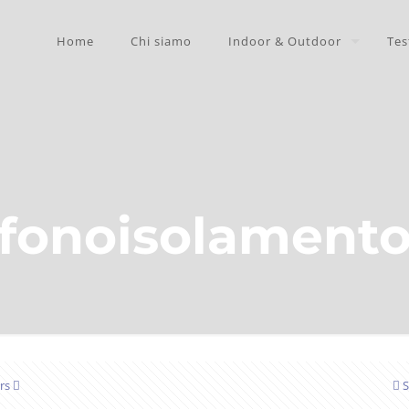
Home
Chi siamo
Indoor & Outdoor
Tes
fonoisolament
rs
S