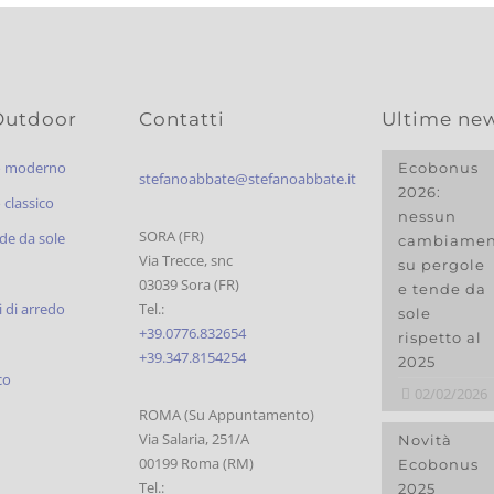
Outdoor
Contatti
Ultime ne
o moderno
Ecobonus
stefanoabbate@stefanoabbate.it
2026:
classico
nessun
SORA (FR)
de da sole
cambiamen
Via Trecce, snc
su pergole
03039 Sora (FR)
e tende da
 di arredo
Tel.:
sole
+39.0776.832654
rispetto al
+39.347.8154254
2025
co
02/02/2026
ROMA (Su Appuntamento)
Via Salaria, 251/A
Novità
00199 Roma (RM)
Ecobonus
Tel.:
2025