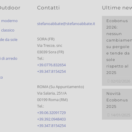
Outdoor
Contatti
Ultime ne
o moderno
Ecobonus
stefanoabbate@stefanoabbate.it
2026:
classico
nessun
SORA (FR)
de da sole
cambiamen
Via Trecce, snc
su pergole
03039 Sora (FR)
e tende da
 di arredo
Tel.:
sole
+39.0776.832654
rispetto al
+39.347.8154254
2025
co
02/02/2026
ROMA (Su Appuntamento)
Via Salaria, 251/A
Novità
00199 Roma (RM)
Ecobonus
Tel.:
2025
+39.06.32091729
14/01/2025
+39.392.0948403
+39.347.8154254