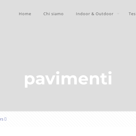
Home
Chi siamo
Indoor & Outdoor
Tes
pavimenti
rs