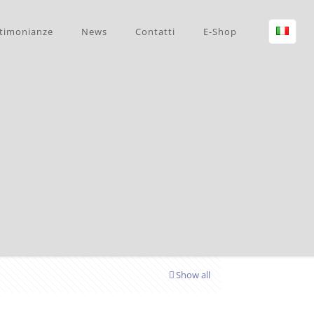
timonianze
News
Contatti
E-Shop
Show all