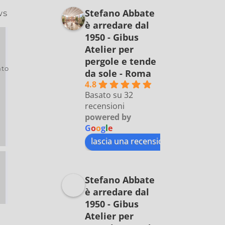
Stefano Abbate
ws
è arredare dal
1950 - Gibus
Atelier per
pergole e tende
to
da sole - Roma
4.8
Basato su 32
recensioni
powered by
G
o
o
g
l
e
lascia una recensione su
Stefano Abbate
è arredare dal
1950 - Gibus
Atelier per