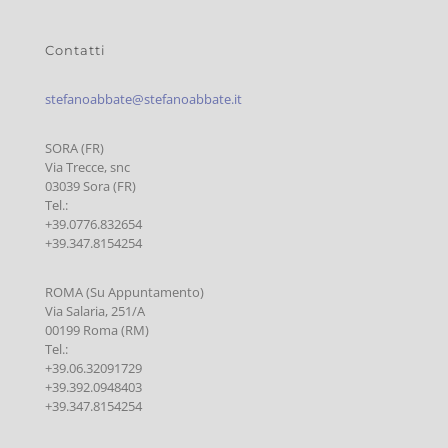
Contatti
stefanoabbate@stefanoabbate.it
SORA (FR)
Via Trecce, snc
03039 Sora (FR)
Tel.:
+39.0776.832654
+39.347.8154254
ROMA (Su Appuntamento)
Via Salaria, 251/A
00199 Roma (RM)
Tel.:
+39.06.32091729
+39.392.0948403
+39.347.8154254