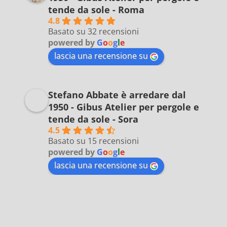
tende da sole - Roma
4.8
Basato su 32 recensioni
powered by
G
o
o
g
l
e
lascia una recensione su
Stefano Abbate è arredare dal
1950 - Gibus Atelier per pergole e
tende da sole - Sora
4.5
Basato su 15 recensioni
powered by
G
o
o
g
l
e
lascia una recensione su