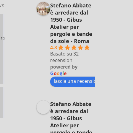
Stefano Abbate
ws
è arredare dal
1950 - Gibus
Atelier per
pergole e tende
to
da sole - Roma
4.8
Basato su 32
recensioni
powered by
G
o
o
g
l
e
lascia una recensione su
Stefano Abbate
è arredare dal
1950 - Gibus
Atelier per
pergole e tende