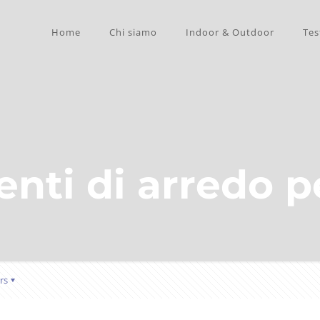
Home
Chi siamo
Indoor & Outdoor
Tes
ti di arredo p
rs