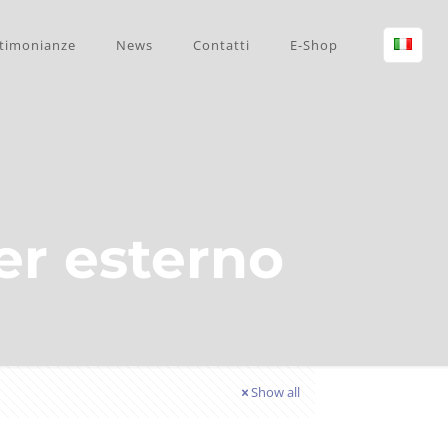
timonianze
News
Contatti
E-Shop
er esterno
Show all