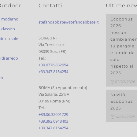
Outdoor
Contatti
Ultime ne
o moderno
Ecobonus
stefanoabbate@stefanoabbate.it
2026:
classico
nessun
SORA (FR)
de da sole
cambiamen
Via Trecce, snc
su pergole
03039 Sora (FR)
e tende da
 di arredo
Tel.:
sole
+39.0776.832654
rispetto al
+39.347.8154254
2025
co
02/02/2026
ROMA (Su Appuntamento)
Via Salaria, 251/A
Novità
00199 Roma (RM)
Ecobonus
Tel.:
2025
+39.06.32091729
14/01/2025
+39.392.0948403
+39.347.8154254