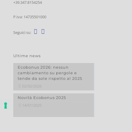
+39.347.8154254
P.Iva: 14735501000
Seguici su:
Ultime news
Ecobonus 2026: nessun
cambiamento su pergole e
tende da sole rispetto al 2025
02/02/2026
Novità Ecobonus 2025
14/01/2025