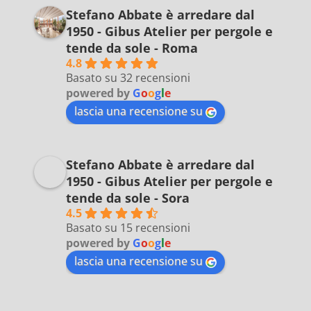
Stefano Abbate è arredare dal
1950 - Gibus Atelier per pergole e
tende da sole - Roma
4.8
Basato su 32 recensioni
powered by
G
o
o
g
l
e
lascia una recensione su
Stefano Abbate è arredare dal
1950 - Gibus Atelier per pergole e
tende da sole - Sora
4.5
Basato su 15 recensioni
powered by
G
o
o
g
l
e
lascia una recensione su