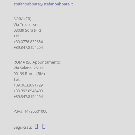
stefanoabbate@stefanoabbate.it
SORA (FR)
Via Trecce, snc
03039 Sora (FR)
Tel.:
+39.0776.832654
+39.347.8154254
ROMA (Su Appuntamento)
Via Salaria, 251/A
00199 Roma (RM)
Tel.:
+39.06.32091729
+39.392.0948403
+39.347.8154254
P.Iva: 14735501000
Seguici su: